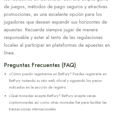
de juegos, métodos de pago seguros y atractivas
promociones, es una excelente opción para los
jugadores que desean expandir sus horizontes de
apuestas. Recuerda siempre jugar de manera
responsable y estar al tanto de las regulaciones
locales al participar en plataformas de apuestas en
línea.
Preguntas Frecuentes (FAQ)
¿Cómo puedo registrarme en BetFury? Puedes registrarte en
BetFury visitando su sitio web oficial y siguiendo los pasos
indicados en la sección de registro.
¿Qué monedas acepta BetFury? BetFury acepta varias
criptomonedas así como otras monedas fiat para facilitar las
transacciones internacionales.