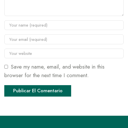
Save my name, email, and website in this
browser for the next time I comment.