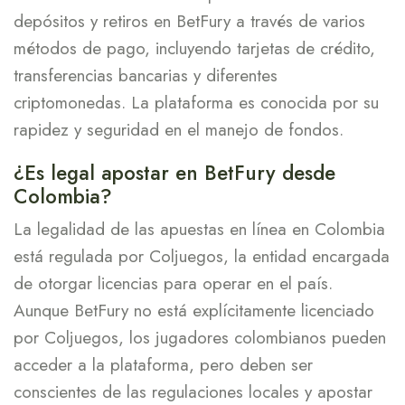
depósitos y retiros en BetFury a través de varios
métodos de pago, incluyendo tarjetas de crédito,
transferencias bancarias y diferentes
criptomonedas. La plataforma es conocida por su
rapidez y seguridad en el manejo de fondos.
¿Es legal apostar en BetFury desde
Colombia?
La legalidad de las apuestas en línea en Colombia
está regulada por Coljuegos, la entidad encargada
de otorgar licencias para operar en el país.
Aunque BetFury no está explícitamente licenciado
por Coljuegos, los jugadores colombianos pueden
acceder a la plataforma, pero deben ser
conscientes de las regulaciones locales y apostar