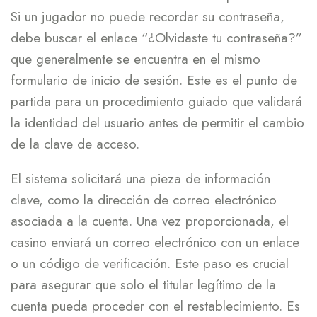
Si un jugador no puede recordar su contraseña,
debe buscar el enlace “¿Olvidaste tu contraseña?”
que generalmente se encuentra en el mismo
formulario de inicio de sesión. Este es el punto de
partida para un procedimiento guiado que validará
la identidad del usuario antes de permitir el cambio
de la clave de acceso.
El sistema solicitará una pieza de información
clave, como la dirección de correo electrónico
asociada a la cuenta. Una vez proporcionada, el
casino enviará un correo electrónico con un enlace
o un código de verificación. Este paso es crucial
para asegurar que solo el titular legítimo de la
cuenta pueda proceder con el restablecimiento. Es