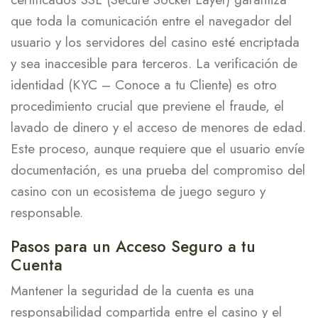
que toda la comunicación entre el navegador del
usuario y los servidores del casino esté encriptada
y sea inaccesible para terceros. La verificación de
identidad (KYC – Conoce a tu Cliente) es otro
procedimiento crucial que previene el fraude, el
lavado de dinero y el acceso de menores de edad.
Este proceso, aunque requiere que el usuario envíe
documentación, es una prueba del compromiso del
casino con un ecosistema de juego seguro y
responsable.
Pasos para un Acceso Seguro a tu
Cuenta
Mantener la seguridad de la cuenta es una
responsabilidad compartida entre el casino y el