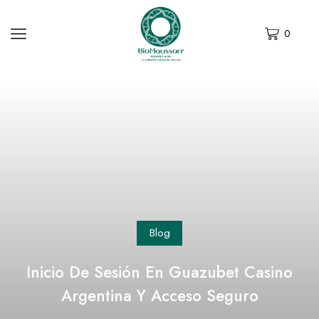
0
Blog
Inicio De Sesión En Guazubet Casino
Argentina Y Acceso Seguro