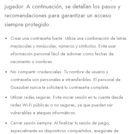
jugador. A continuación, se detallan los pasos y
recomendaciones para garantizar un acceso
siempre protegido:
Crear una contraseña fuerte: Utiliza una combinación de letras
mayúsculas y minúsculas, números y símbolos. Evita usar
información personal fácil de adivinar como fechas de
nacimiento o nombres.
No compartir credenciales: Tu nombre de usuario y
contraseña son personales e intransferibles. El personal de
Guazubet nunca te solicitará tu contraseña completa.
Utilizar redes seguras: Evita iniciar sesión en tu cuenta desde
redes Wi-Fi públicas o no seguras, ya que pueden ser
vulnerables a ataques informáticos.
Cerrar sesión siempre: Al finalizar tu sesión de juego,
especialmente en dispositivos compartidos, asegúrate de