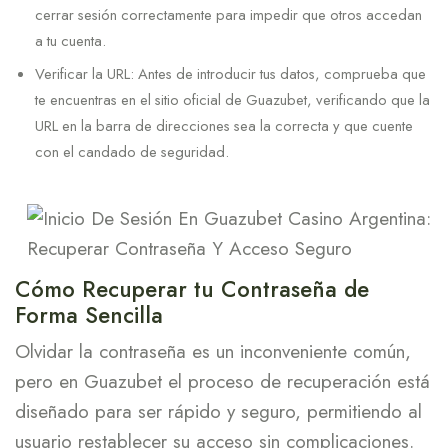
cerrar sesión correctamente para impedir que otros accedan
a tu cuenta.
Verificar la URL: Antes de introducir tus datos, comprueba que
te encuentras en el sitio oficial de Guazubet, verificando que la
URL en la barra de direcciones sea la correcta y que cuente
con el candado de seguridad.
Cómo Recuperar tu Contraseña de
Forma Sencilla
Olvidar la contraseña es un inconveniente común,
pero en Guazubet el proceso de recuperación está
diseñado para ser rápido y seguro, permitiendo al
usuario restablecer su acceso sin complicaciones.