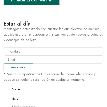
Estar al día
Manténgase actualizado con nuestro boletín electrónico mensual,
que incluye ofertas especiales, lanzamientos de nuevos productos
y consejos de belleza.
SUSCRIBIRSE
* Nunca compartiremos tu dirección de correo electrónico y
puedes cancelar tu suscripción en cualquier momento.
Menú
Inicio
Dónde comprar