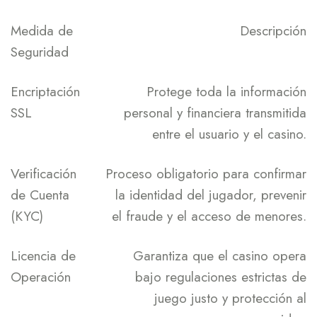
Medida de
Descripción
Seguridad
Encriptación
Protege toda la información
SSL
personal y financiera transmitida
entre el usuario y el casino.
Verificación
Proceso obligatorio para confirmar
de Cuenta
la identidad del jugador, prevenir
(KYC)
el fraude y el acceso de menores.
Licencia de
Garantiza que el casino opera
Operación
bajo regulaciones estrictas de
juego justo y protección al