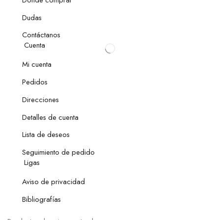
Dudas
Contáctanos
Cuenta
Mi cuenta
Pedidos
Direcciones
Detalles de cuenta
Lista de deseos
Seguimiento de pedido
Ligas
Aviso de privacidad
Bibliografías