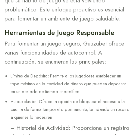
que su hábito de juego se está volviendo
problemático. Este enfoque proactivo es esencial
para fomentar un ambiente de juego saludable.
Herramientas de Juego Responsable
Para fomentar un juego seguro, Guazubet ofrece
varias funcionalidades de autocontrol. A
continuación, se enumeran las principales:
Límites de Depósito: Permite a los jugadores establecer un
tope máximo en la cantidad de dinero que pueden depositar
en un período de tiempo específico.
Autoexclusión: Ofrece la opción de bloquear el acceso a la
cuenta de forma temporal o permanente, brindando un respiro
a quienes lo necesiten.
– Historial de Actividad: Proporciona un registro