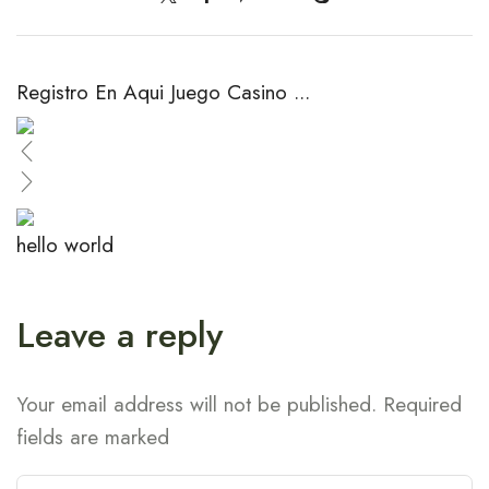
Registro En Aqui Juego Casino ...
hello world
Leave a reply
Your email address will not be published. Required
fields are marked