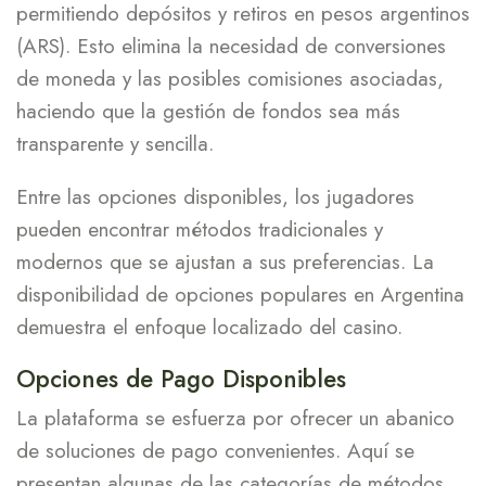
permitiendo depósitos y retiros en pesos argentinos
(ARS). Esto elimina la necesidad de conversiones
de moneda y las posibles comisiones asociadas,
haciendo que la gestión de fondos sea más
transparente y sencilla.
Entre las opciones disponibles, los jugadores
pueden encontrar métodos tradicionales y
modernos que se ajustan a sus preferencias. La
disponibilidad de opciones populares en Argentina
demuestra el enfoque localizado del casino.
Opciones de Pago Disponibles
La plataforma se esfuerza por ofrecer un abanico
de soluciones de pago convenientes. Aquí se
presentan algunas de las categorías de métodos