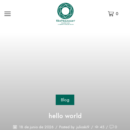
0
Blog
hello world
18 de junio de 2026
/
Posted by
julioski9
/
45
/
0