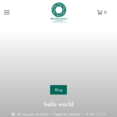
0
Blog
hello world
28 de junio de 2026
/
Posted by
julioski9
/
36
/
0