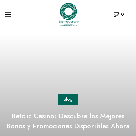
0
Blog
Betclic Casino: Descubre los Mejores
Bonos y Promociones Disponibles Ahora