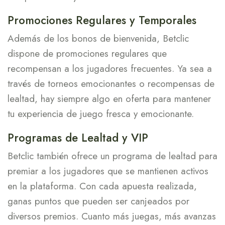
Promociones Regulares y Temporales
Además de los bonos de bienvenida, Betclic
dispone de promociones regulares que
recompensan a los jugadores frecuentes. Ya sea a
través de torneos emocionantes o recompensas de
lealtad, hay siempre algo en oferta para mantener
tu experiencia de juego fresca y emocionante.
Programas de Lealtad y VIP
Betclic también ofrece un programa de lealtad para
premiar a los jugadores que se mantienen activos
en la plataforma. Con cada apuesta realizada,
ganas puntos que pueden ser canjeados por
diversos premios. Cuanto más juegas, más avanzas