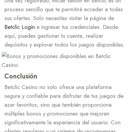
Una vez registrado, iniciar sesión en Betclic es un
proceso sencillo que te permitirá acceder a todas
sus ofertas. Solo necesitas visitar la página de
Betclic Login
e ingresar tus credenciales. Desde
aquí, puedes gestionar tu cuenta, realizar
depósitos y explorar todos los juegos disponibles.
Conclusión
Betclic Casino no solo ofrece una plataforma
segura y confiable para disfrutar de tus juegos de
azar favoritos, sino que también proporciona
múltiples bonos y promociones que mejoran
significativamente la experiencia del usuario. Con
ofertas regulares y un sistema de recompensas