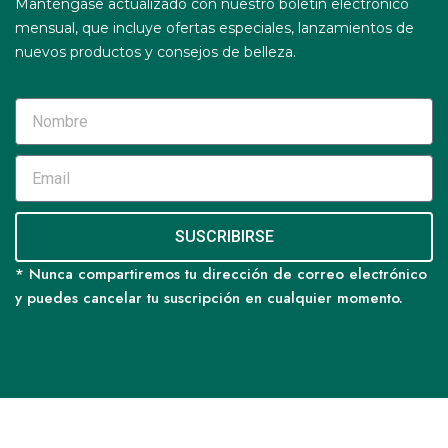
Manténgase actualizado con nuestro boletín electrónico
mensual, que incluye ofertas especiales, lanzamientos de
nuevos productos y consejos de belleza.
SUSCRIBIRSE
* Nunca compartiremos tu dirección de correo electrónico
y puedes cancelar tu suscripción en cualquier momento.