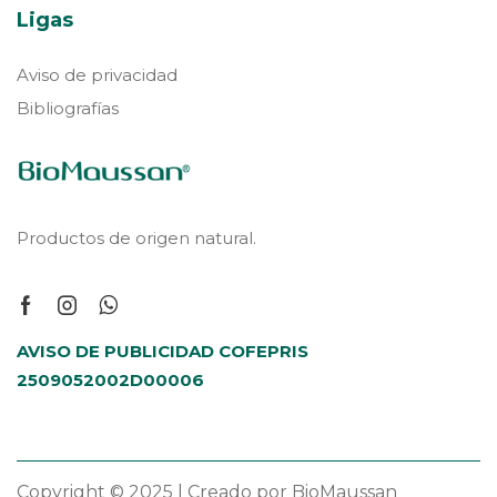
Ligas
Aviso de privacidad
Bibliografías
Productos de origen natural.
AVISO DE PUBLICIDAD COFEPRIS
2509052002D00006
Copyright © 2025 | Creado por BioMaussan